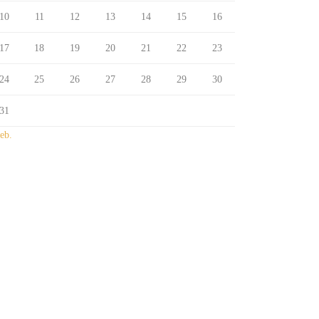
10
11
12
13
14
15
16
17
18
19
20
21
22
23
24
25
26
27
28
29
30
31
eb.