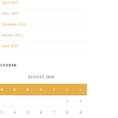
April 2015
Feber 2015
November 2014
Oktober 2014
April 2013
ALENDAR
AUGUST 2026
M
D
M
D
F
S
S
1
2
3
4
5
6
7
8
9