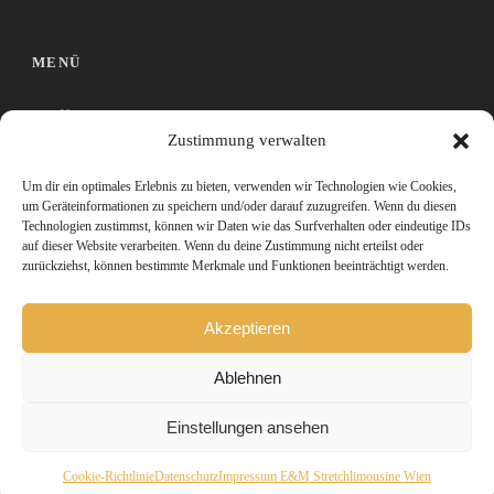
MENÜ
Home
Zustimmung verwalten
AGB
Um dir ein optimales Erlebnis zu bieten, verwenden wir Technologien wie Cookies,
Sitemap
um Geräteinformationen zu speichern und/oder darauf zuzugreifen. Wenn du diesen
Technologien zustimmst, können wir Daten wie das Surfverhalten oder eindeutige IDs
auf dieser Website verarbeiten. Wenn du deine Zustimmung nicht erteilst oder
Impressum
zurückziehst, können bestimmte Merkmale und Funktionen beeinträchtigt werden.
Datenschutz
Akzeptieren
Cookie-Richtlinie (EU)
Ablehnen
Einstellungen ansehen
© 2020
Bilal Sporišević
. All Right Reserved.
Cookie-Richtlinie
Datenschutz
Impressum E&M Stretchlimousine Wien