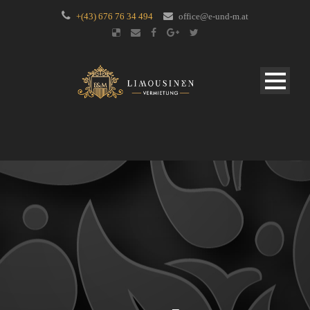
+(43) 676 76 34 494
office@e-und-m.at